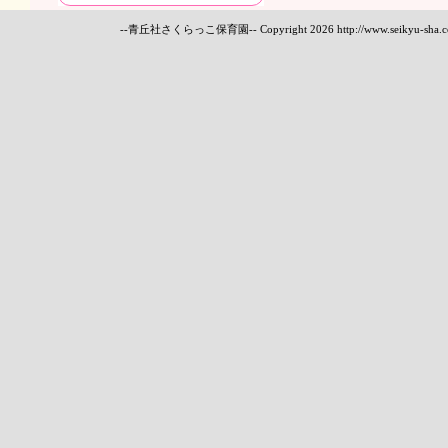
--青丘社さくらっこ保育園-- Copyright
2026 http://www.seikyu-sha.c