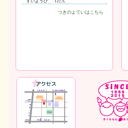
すいようび
12
にち
つきのよていはこちら