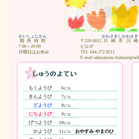
かいしょじかん
かわさきしかわさき
開所時間
〒210-0012
川崎市川
7:00～20:00
ビル1F
日曜日はお休み
TEL 044-272-9211
E-mail sakuramoto-hoikuen@sei
もくようび
6
にち
きんようび
7
にち
どようび
8
にち
にちようび
9
にち
げつようび
10
にち
かようび
11
おやすみ-やまのひ
にち