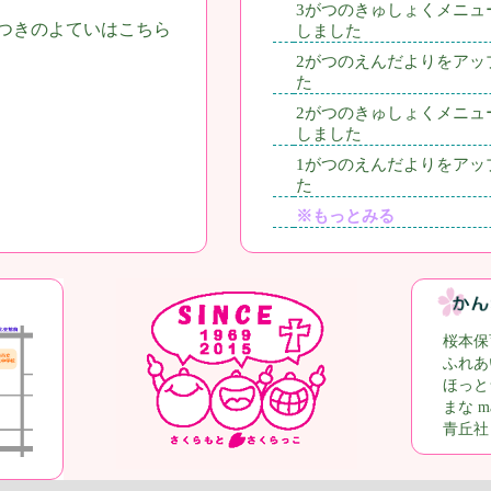
3がつのきゅしょくメニュ
つきのよていはこちら
しました
2がつのえんだよりをアッ
た
2がつのきゅしょくメニュ
しました
1がつのえんだよりをアッ
た
※もっとみる
桜本保
ふれあ
ほっと
まな ma
青丘社