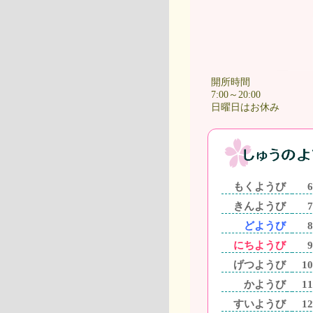
開所時間
7:00～20:00
日曜日はお休み
もくようび
6
きんようび
7
どようび
8
にちようび
9
げつようび
10
かようび
11
すいようび
12