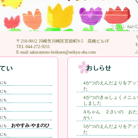
〒210-0012 川崎市川崎区宮前町9-5 高橋ビル1F
TEL 044-272-9211
E-mail sakuramoto-hoikuen@seikyu-sha.com
4がつのえんだよりをアッ
にち
た
にち
4がつのきゅしょくメニュ
にち
しました
にち
Aちゃん ２さいの おた
にち
かい
おやすみ-やまのひ
にち
3がつのえんだよりをアッ
た
にち