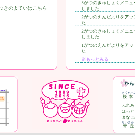
3がつのきゅしょくメニュ
つきのよていはこちら
しました
2がつのえんだよりをアッ
た
2がつのきゅしょくメニュ
しました
1がつのえんだよりをアッ
た
※もっとみる
さくらも
桜本
ふれあ
ほっと
まな ma
せいきゅ
青