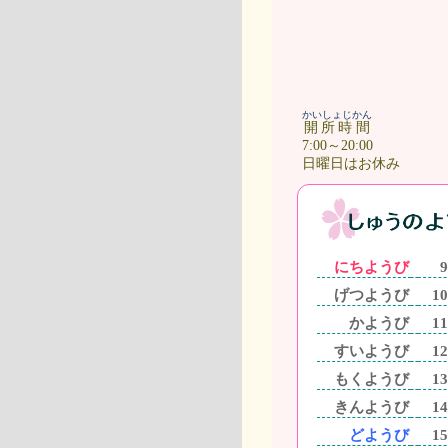
かいしょじかん
開所時間
7:00～20:00
日曜日はお休み
にちようび
9
げつようび
10
かようび
11
すいようび
12
もくようび
13
きんようび
14
どようび
15