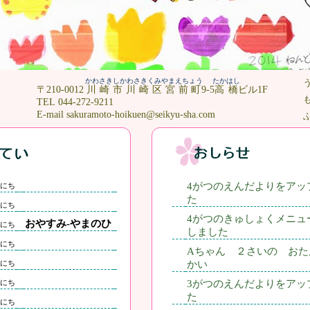
かわさきしかわさきくみやまえちょう
たかはし
〒210-0012
川崎市川崎区宮前町
9-5
高橋
ビル1F
TEL 044-272-9211
E-mail sakuramoto-hoikuen@seikyu-sha.com
4がつのえんだよりをアッ
にち
た
にち
4がつのきゅしょくメニュ
おやすみ-やまのひ
にち
しました
にち
Aちゃん ２さいの おた
にち
かい
にち
3がつのえんだよりをアッ
た
にち