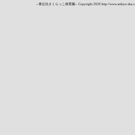
--青丘社さくらっこ保育園-- Copyright
2026 http://www.seikyu-sha.c