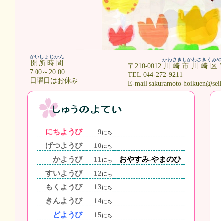
かいしょじかん
かわさきしかわさきくみ
開所時間
〒210-0012
川崎市川崎区
7:00～20:00
TEL 044-272-9211
日曜日はお休み
E-mail sakuramoto-hoikuen@sei
にちようび
9
にち
げつようび
10
にち
かようび
11
おやすみ-やまのひ
にち
すいようび
12
にち
もくようび
13
にち
きんようび
14
にち
どようび
15
にち