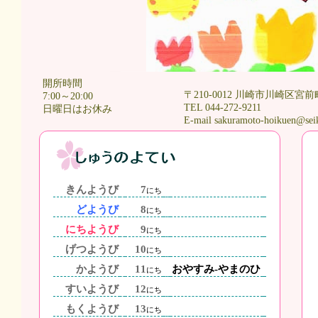
開所時間
〒210-0012 川崎市川崎区宮前
7:00～20:00
TEL 044-272-9211
日曜日はお休み
E-mail sakuramoto-hoikuen@sei
きんようび
7
にち
どようび
8
にち
にちようび
9
にち
げつようび
10
にち
かようび
11
おやすみ-やまのひ
にち
すいようび
12
にち
もくようび
13
にち