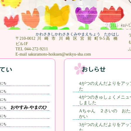
かわさきしかわさきくみやまえちょう
たかはし
〒210-0012
川崎市川崎区宮前町
9-5
高橋
ビル1F
TEL 044-272-9211
E-mail sakuramoto-hoikuen@seikyu-sha.com
4がつのえんだよりをアッ
にち
た
にち
4がつのきゅしょくメニュ
にち
しました
おやすみ-やまのひ
にち
Aちゃん ２さいの おた
にち
かい
にち
3がつのえんだよりをアッ
た