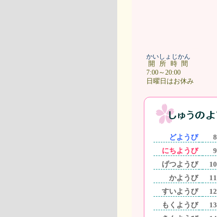
かいしょじかん
開所時間
7:00～20:00
日曜日はお休み
どようび
8
にちようび
9
げつようび
10
かようび
11
すいようび
12
もくようび
13