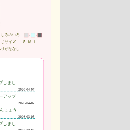
うしろのいろ
-
-
もじサイズ
-
Ｓ
-
Ｍ
-
Ｌ
ふりがななし
プしまし
2026-04-07
ーアップ
2026-04-07
んじょう
2026-03-05
プしまし