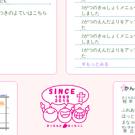
にち
3がつのきゅしょくメニュ
つきのよていはこちら
しました
2がつのえんだよりをアッ
た
2がつのきゅしょくメニュ
しました
1がつのえんだよりをアッ
た
※もっとみる
さくらも
桜本
ふれあ
ほっと
まな ma
せいきゅ
青