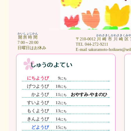
かいしょじかん
かわさきしかわさきくみ
開所時間
〒210-0012
川崎市川崎区
7:00～20:00
TEL 044-272-9211
日曜日はお休み
E-mail sakuramoto-hoikuen@sei
にちようび
9
にち
げつようび
10
にち
かようび
11
おやすみ-やまのひ
にち
すいようび
12
にち
もくようび
13
にち
きんようび
14
にち
どようび
15
にち