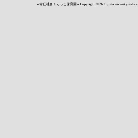
--青丘社さくらっこ保育園-- Copyright
2026 http://www.seikyu-sha.c