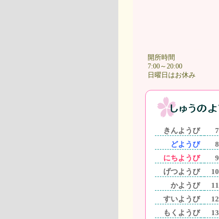
開所時間
7:00～20:00
日曜日はお休み
きんようび
7
どようび
8
にちようび
9
げつようび
10
かようび
11
すいようび
12
もくようび
13