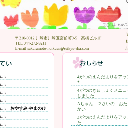
〒210-0012 川崎市川崎区宮前町9-5 高橋ビル1F
TEL 044-272-9211
E-mail sakuramoto-hoikuen@seikyu-sha.com
4がつのえんだよりをアッ
にち
た
にち
4がつのきゅしょくメニュ
にち
しました
にち
Aちゃん ２さいの おた
おやすみ-やまのひ
にち
かい
にち
3がつのえんだよりをアッ
た
にち