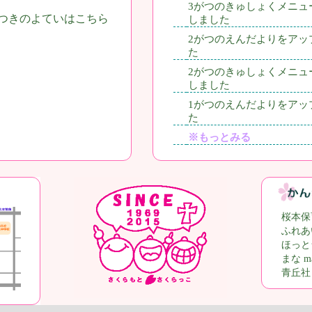
3がつのきゅしょくメニュ
つきのよていはこちら
しました
2がつのえんだよりをアッ
た
2がつのきゅしょくメニュ
しました
1がつのえんだよりをアッ
た
※もっとみる
桜本保
ふれあ
ほっと
まな ma
青丘社