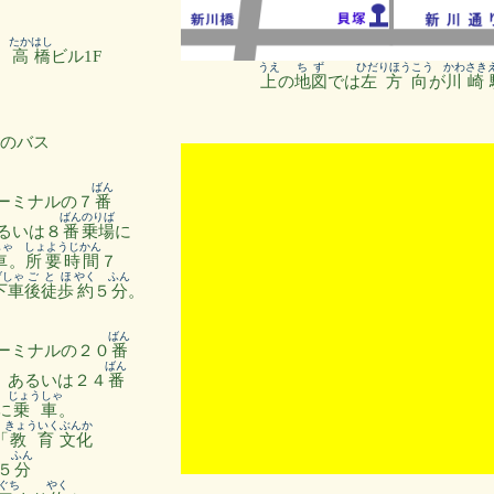
たかはし
5
高橋
ビル1F
うえ
ちず
ひだりほうこう
かわさき
上
の
地図
では
左方向
が
川崎
のバス
ばん
ーミナルの７
番
ばん
のりば
るいは８
番
乗場
に
しゃ
しょようじかん
車
。
所要時間
７
げしゃ
ご
とほ
やく
ふん
下車
後
徒歩
約
５
分
。
ばん
ーミナルの２０
番
ばん
、あるいは２４
番
じょうしゃ
に
乗車
。
きょういく
ぶんか
「
教育
文化
ふん
５
分
ぐち
やく