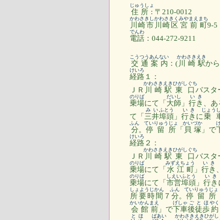
じゅうしょ
住所:
〒210-0012
かわさきし
かわさきく
みやまえ
まち
川崎市
川崎区
宮前
町
9-
でんわ
電話
：044-272-9211
こうつう
あんない
かわさき
えき
交通
案内
：(
川崎
駅
から
けいろ
経路
１：
かわさき
えき
ひがしぐち
ＪＲ
川崎
駅
東口
バスタ
のりば
だいし
いき
乗場
にて「
大師
」
行き
、あ
みい
ふとう
いき
じょう
て「
三井
埠頭
」
行き
に
乗
ふん
ていりゅうじょ
かいづか
分
。
停留所
「
貝塚
」で
けいろ
経路
２：
かわさき
えき
ひがしぐち
ＪＲ
川崎
駅
東口
バスタ
のりば
みずえちょう
いき
乗場
にて「
水江町
」
行き
のりば
しえい
ふとう
いき
乗場
にて「
市営
埠頭
」
行き
しょようじかん
ふん
ていりゅうじょ
所要時間
７
分
。
停留所
かいかんまえ
げしゃ
ご
とほ
やく
会館前
」で
下車
後
徒歩
約
とほ
ばあい
かわさき
えき
ひがし