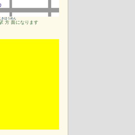
えき
ほうめん
駅
方面
になります