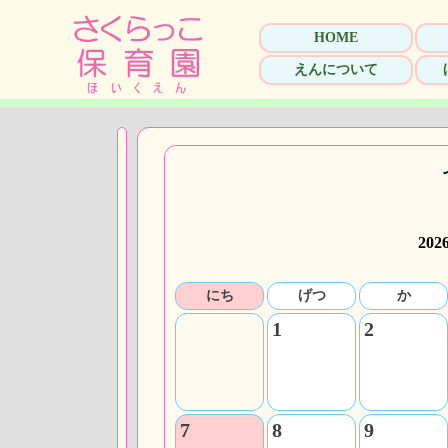
HOME
えんについて
20
にち
げつ
か
1
2
7
8
9