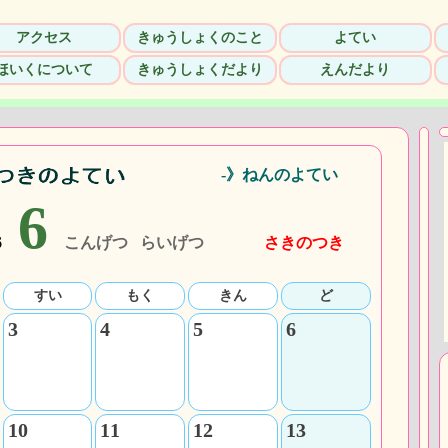
アクセス
きゅうしょくのこと
よてい
ほいくについて
きゅうしょくだより
えんだより
-》ねんのよてい
6
26
こんげつ
らいげつ
さきのつき
すい
もく
きん
ど
3
4
5
6
10
11
12
13