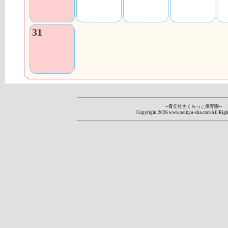
31
--青丘社さくらっこ保育園--
Copyright
2026 www.seikyu-sha.com All Righ