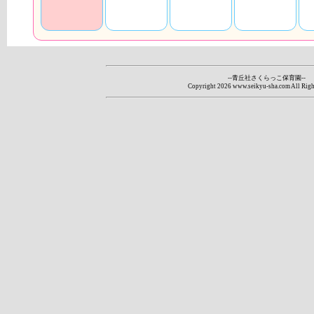
--青丘社さくらっこ保育園--
Copyright
2026 www.seikyu-sha.com All Righ