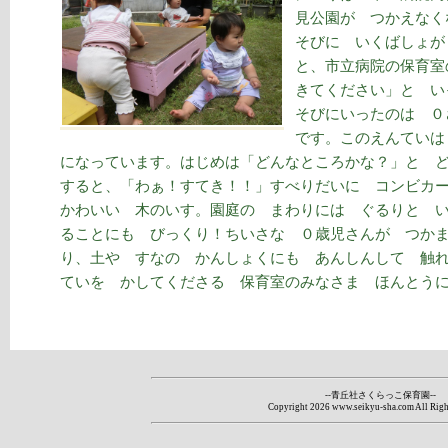
見公園が つかえなく
そびに いくばしょが
と、市立病院の保育
きてください」と い
そびにいったのは ０
です。このえんていは
になっています。はじめは「どんなところかな？」と 
すると、「わぁ！すてき！！」すべりだいに コンビカ
かわいい 木のいす。園庭の まわりには ぐるりと 
ることにも びっくり！ちいさな ０歳児さんが つか
り、土や すなの かんしょくにも あんしんして 触
ていを かしてくださる 保育室のみなさま ほんとう
--青丘社さくらっこ保育園--
Copyright
2026 www.seikyu-sha.com All Righ