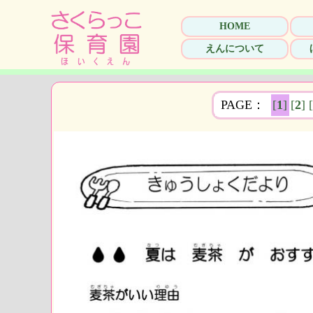
HOME
えんについて
PAGE：
[
1
]
[
2
]
[