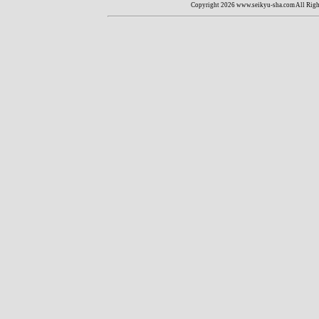
Copyright
2026 www.seikyu-sha.com All Righ