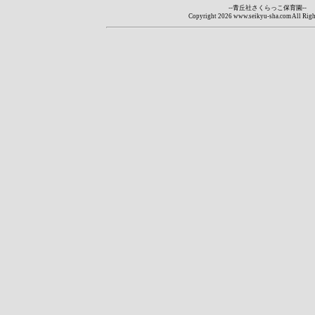
--青丘社さくらっこ保育園--
Copyright
2026 www.seikyu-sha.com All Righ