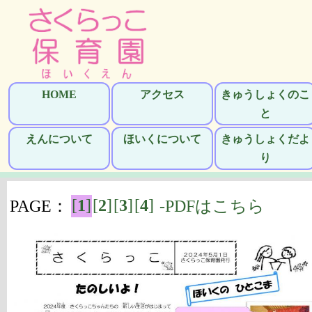
HOME
アクセス
きゅうしょくのこ
と
えんについて
ほいくについて
きゅうしょくだよ
り
[
1
]
[
2
]
[
3
]
[
4
]
PAGE：
-PDFはこちら