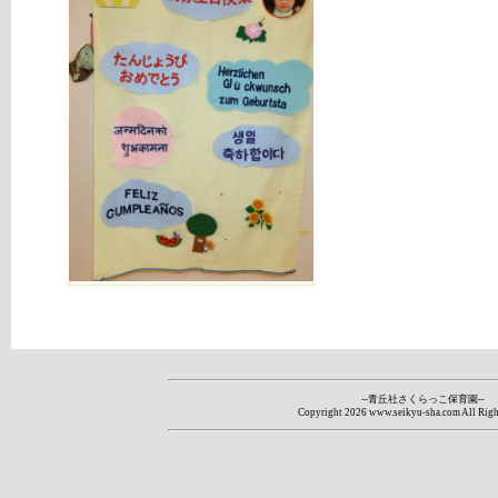
--青丘社さくらっこ保育園--
Copyright
2026 www.seikyu-sha.com All Righ