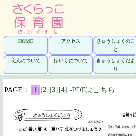
HOME
アクセス
きゅうしょくのこ
と
えんについて
ほいくについて
きゅうしょくだよ
り
[
1
]
[
2
]
[
3
]
[
4
]
PAGE：
-PDFはこちら