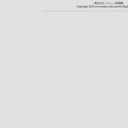
--青丘社さくらっこ保育園--
Copyright
2026 www.seikyu-sha.com All Righ