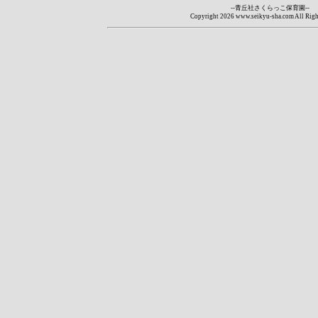
--青丘社さくらっこ保育園--
Copyright
2026 www.seikyu-sha.com All Righ