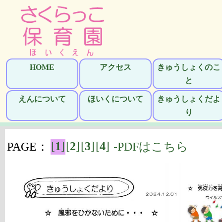
HOME
アクセス
きゅうしょくのこ
と
えんについて
ほいくについて
きゅうしょくだよ
り
[
1
]
[
2
]
[
3
]
[
4
]
PAGE：
-PDFはこちら