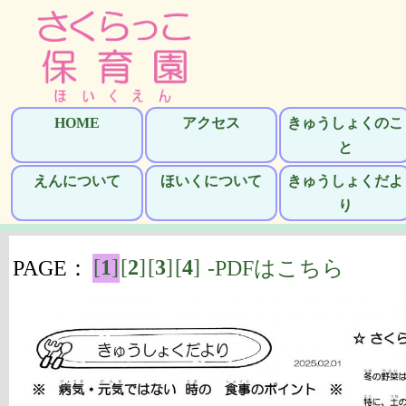
HOME
アクセス
きゅうしょくのこ
と
えんについて
ほいくについて
きゅうしょくだよ
り
[
1
]
[
2
]
[
3
]
[
4
]
PAGE：
-PDFはこちら