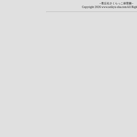
--青丘社さくらっこ保育園--
Copyright
2026 www.seikyu-sha.com All Righ