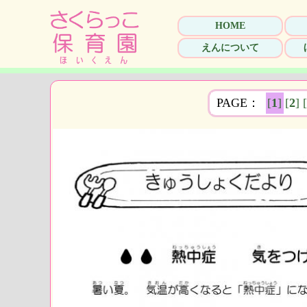
HOME
えんについて
PAGE：
[
1
]
[
2
]
[