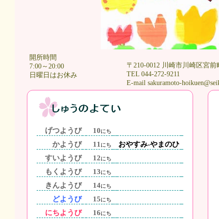
開所時間
〒210-0012 川崎市川崎区宮前
7:00～20:00
TEL 044-272-9211
日曜日はお休み
E-mail sakuramoto-hoikuen@sei
げつようび
10
にち
かようび
11
おやすみ-やまのひ
にち
すいようび
12
にち
もくようび
13
にち
きんようび
14
にち
どようび
15
にち
にちようび
16
にち